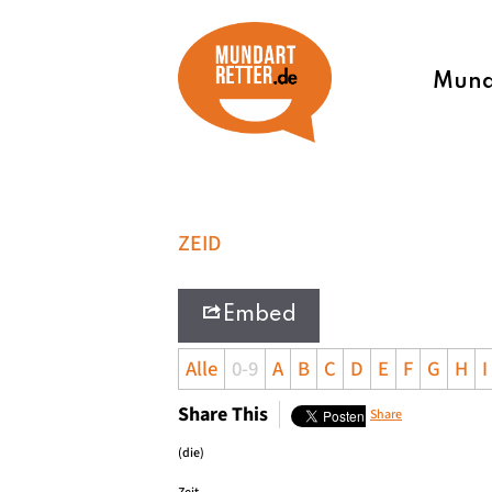
Munda
ZEID
Embed
Alle
0-9
A
B
C
D
E
F
G
H
I
Share This
Share
(die)