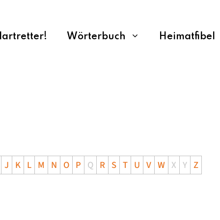
rtretter!
Wörterbuch
Heimatfibel
J
K
L
M
N
O
P
Q
R
S
T
U
V
W
X
Y
Z