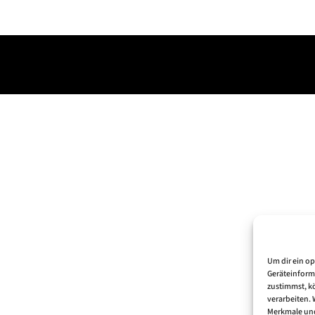
Um dir ein o
Geräteinform
zustimmst, kö
verarbeiten.
Merkmale und