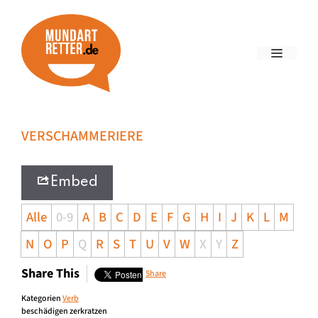
VERSCHAMMERIERE
Embed
Alle
0-9
A
B
C
D
E
F
G
H
I
J
K
L
M
N
O
P
Q
R
S
T
U
V
W
X
Y
Z
Share This
Share
Kategorien
Verb
beschädigen zerkratzen