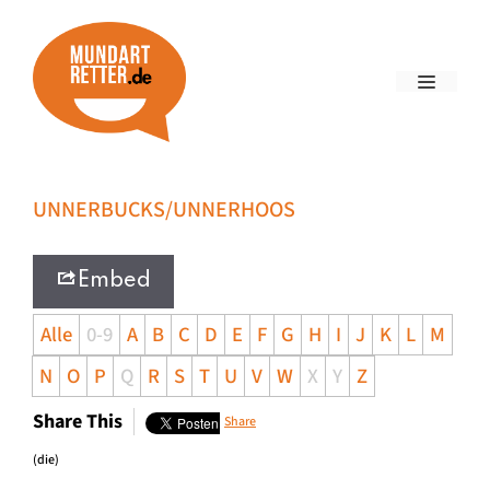
UNNERBUCKS/UNNERHOOS
Embed
Alle
0-9
A
B
C
D
E
F
G
H
I
J
K
L
M
N
O
P
Q
R
S
T
U
V
W
X
Y
Z
Share This
Share
(die)