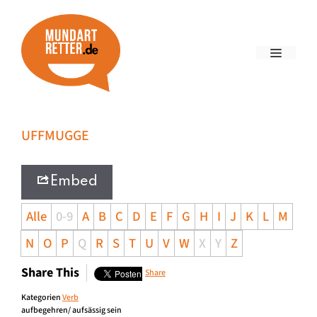
UFFMUGGE
Embed
Alle
0-9
A
B
C
D
E
F
G
H
I
J
K
L
M
N
O
P
Q
R
S
T
U
V
W
X
Y
Z
Share This
Share
Kategorien
Verb
aufbegehren/ aufsässig sein