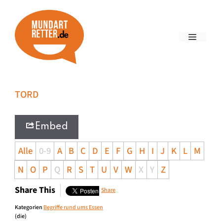
TORD
Embed
Alle
0-9
A
B
C
D
E
F
G
H
I
J
K
L
M
N
O
P
Q
R
S
T
U
V
W
X
Y
Z
Share This
Share
Kategorien
Begriffe rund ums Essen
(die)