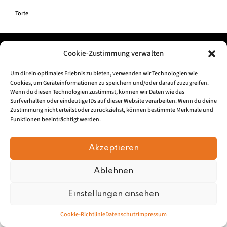
Torte
Impressum
|
Datenschu
tz
Cookie-Zustimmung verwalten
Um dir ein optimales Erlebnis zu bieten, verwenden wir Technologien wie
© 2026, Mundartretter.de
Cookies, um Geräteinformationen zu speichern und/oder darauf zuzugreifen.
Wenn du diesen Technologien zustimmst, können wir Daten wie das
Surfverhalten oder eindeutige IDs auf dieser Website verarbeiten. Wenn du deine
Zustimmung nicht erteilst oder zurückziehst, können bestimmte Merkmale und
Funktionen beeinträchtigt werden.
Akzeptieren
Ablehnen
Einstellungen ansehen
Cookie-Richtlinie
Datenschutz
Impressum