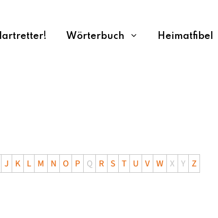
rtretter!
Wörterbuch
Heimatfibel
J
K
L
M
N
O
P
Q
R
S
T
U
V
W
X
Y
Z