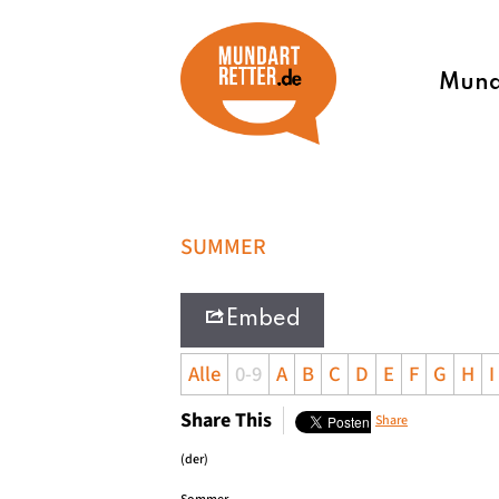
Munda
SUMMER
Embed
Alle
0-9
A
B
C
D
E
F
G
H
I
Share This
Share
(der)