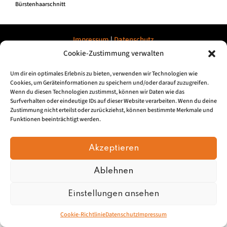
Bürstenhaarschnitt
Impressum
|
Datenschu
tz
Cookie-Zustimmung verwalten
© 2026, Mundartretter.de
Um dir ein optimales Erlebnis zu bieten, verwenden wir Technologien wie
Cookies, um Geräteinformationen zu speichern und/oder darauf zuzugreifen.
Wenn du diesen Technologien zustimmst, können wir Daten wie das
Surfverhalten oder eindeutige IDs auf dieser Website verarbeiten. Wenn du deine
Zustimmung nicht erteilst oder zurückziehst, können bestimmte Merkmale und
Funktionen beeinträchtigt werden.
Akzeptieren
Ablehnen
Einstellungen ansehen
Cookie-Richtlinie
Datenschutz
Impressum