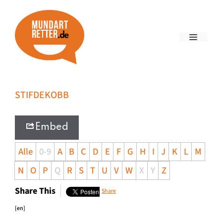
STIFDEKOBB
Embed
Alle
0-9
A
B
C
D
E
F
G
H
I
J
K
L
M
N
O
P
Q
R
S
T
U
V
W
X
Y
Z
Share This
Share
[en]