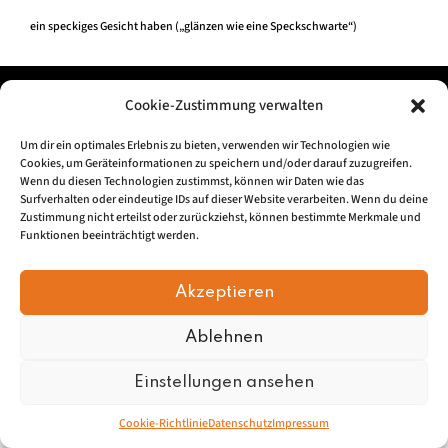
ein speckiges Gesicht haben („glänzen wie eine Speckschwarte“)
Impressum
|
Datenschu
tz
Cookie-Zustimmung verwalten
Um dir ein optimales Erlebnis zu bieten, verwenden wir Technologien wie
© 2026, Mundartretter.de
Cookies, um Geräteinformationen zu speichern und/oder darauf zuzugreifen.
Wenn du diesen Technologien zustimmst, können wir Daten wie das
Surfverhalten oder eindeutige IDs auf dieser Website verarbeiten. Wenn du deine
Zustimmung nicht erteilst oder zurückziehst, können bestimmte Merkmale und
Funktionen beeinträchtigt werden.
Akzeptieren
Ablehnen
Einstellungen ansehen
Cookie-Richtlinie
Datenschutz
Impressum