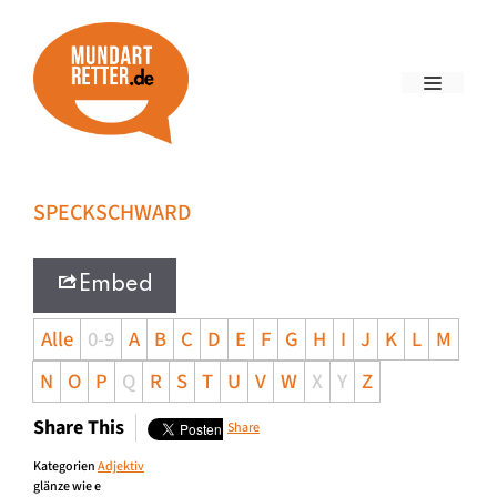
SPECKSCHWARD
Embed
Alle
0-9
A
B
C
D
E
F
G
H
I
J
K
L
M
N
O
P
Q
R
S
T
U
V
W
X
Y
Z
Share This
Share
Kategorien
Adjektiv
glänze wie e