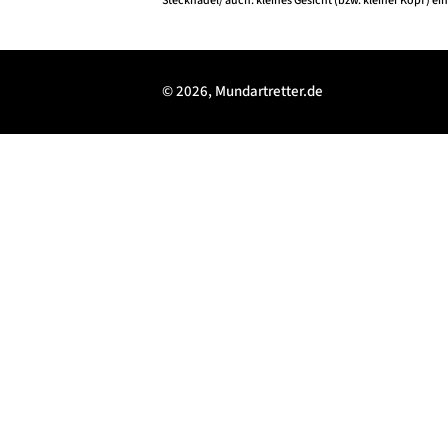
Stecknadel/ auch: kleines Gesicht (bzw. kleiner Kopf) ein
© 2026, Mundartretter.de