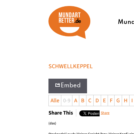
Munda
SCHWELLKEPPEL
Embed
Alle
0-9
A
B
C
D
E
F
G
H
I
Share This
Share
(das)