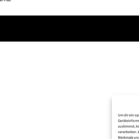
er Frau
Um dir ein o
Geräteinform
zustimmst, kö
verarbeiten.
Merkmale und