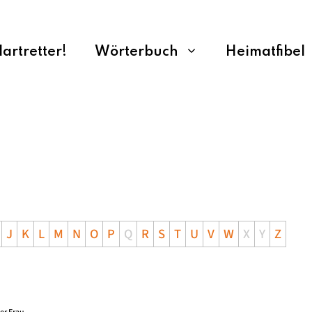
rtretter!
Wörterbuch
Heimatfibel
J
K
L
M
N
O
P
Q
R
S
T
U
V
W
X
Y
Z