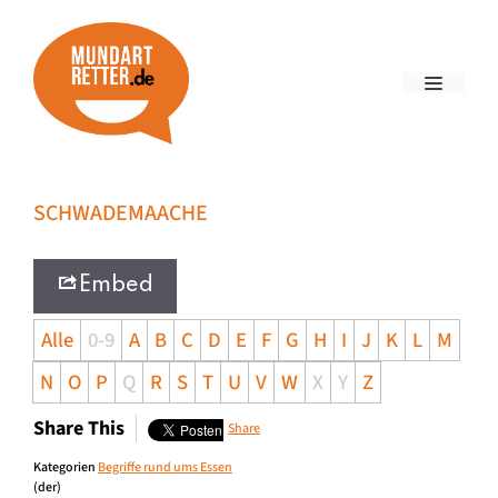
SCHWADEMAACHE
Embed
Alle
0-9
A
B
C
D
E
F
G
H
I
J
K
L
M
N
O
P
Q
R
S
T
U
V
W
X
Y
Z
Share This
Share
Kategorien
Begriffe rund ums Essen
(der)