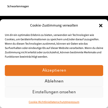
Schwartenmagen
Impressum
|
Datenschu
tz
Cookie-Zustimmung verwalten
Um dir ein optimales Erlebnis zu bieten, verwenden wir Technologien wie
© 2026, Mundartretter.de
Cookies, um Geräteinformationen zu speichern und/oder darauf zuzugreifen.
Wenn du diesen Technologien zustimmst, können wir Daten wie das
Surfverhalten oder eindeutige IDs auf dieser Website verarbeiten. Wenn du deine
Zustimmung nicht erteilst oder zurückziehst, können bestimmte Merkmale und
Funktionen beeinträchtigt werden.
Akzeptieren
Ablehnen
Einstellungen ansehen
Cookie-Richtlinie
Datenschutz
Impressum