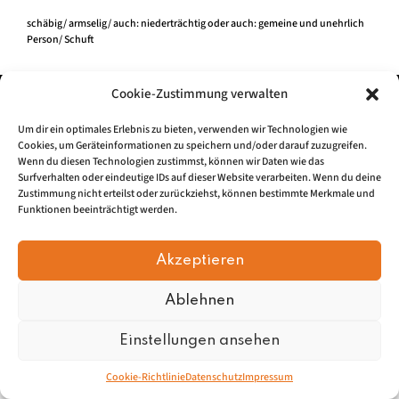
schäbig/ armselig/ auch: niederträchtig oder auch: gemeine und unehrlich
Person/ Schuft
Cookie-Zustimmung verwalten
Impressum
|
Datenschu
tz
Um dir ein optimales Erlebnis zu bieten, verwenden wir Technologien wie
Cookies, um Geräteinformationen zu speichern und/oder darauf zuzugreifen.
© 2026, Mundartretter.de
Wenn du diesen Technologien zustimmst, können wir Daten wie das
Surfverhalten oder eindeutige IDs auf dieser Website verarbeiten. Wenn du deine
Zustimmung nicht erteilst oder zurückziehst, können bestimmte Merkmale und
Funktionen beeinträchtigt werden.
Akzeptieren
Ablehnen
Einstellungen ansehen
Cookie-Richtlinie
Datenschutz
Impressum