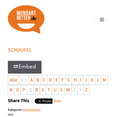
SCHOUFEL
Embed
Alle
0-9
A
B
C
D
E
F
G
H
I
J
K
L
M
N
O
P
Q
R
S
T
U
V
W
X
Y
Z
Share This
Share
Kategorien
Schimpfwort
[en]