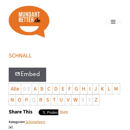
SCHNALL
Embed
Alle
0-9
A
B
C
D
E
F
G
H
I
J
K
L
M
N
O
P
Q
R
S
T
U
V
W
X
Y
Z
Share This
Share
Kategorien
Schimpfwort
[e]