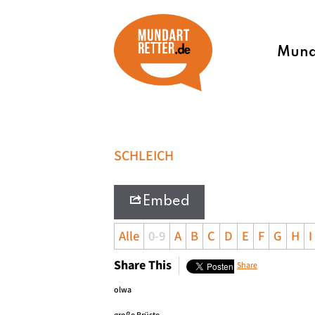
Munda
SCHLEICH
Embed
Alle
0-9
A
B
C
D
E
F
G
H
I
Share This
Share
olwa