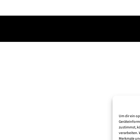
Um dir ein o
Geräteinform
zustimmst, kö
verarbeiten.
Merkmale und