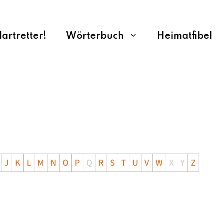
rtretter!
Wörterbuch
Heimatfibel
J
K
L
M
N
O
P
Q
R
S
T
U
V
W
X
Y
Z