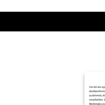
Um dir ein o
Geräteinform
zustimmst, kö
verarbeiten.
Merkmale und