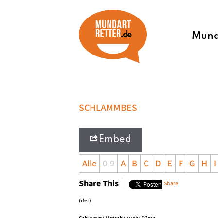
Munda
SCHLAMMBES
Embed
Alle
0-9
A
B
C
D
E
F
G
H
I
Share This
Share
(der)