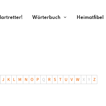
rtretter!
Wörterbuch
Heimatfibel
J
K
L
M
N
O
P
Q
R
S
T
U
V
W
X
Y
Z