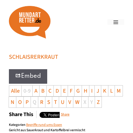
SCHLAISRERKRAUT
Embed
Alle
0-9
A
B
C
D
E
F
G
H
I
J
K
L
M
N
O
P
Q
R
S
T
U
V
W
X
Y
Z
Share This
Share
Kategorien
Begriffe rund ums Essen
Gericht aus Sauerkraut und Kartoffelbrei vermischt