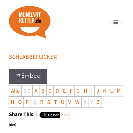
SCHLABBEFLICKER
Embed
Alle
0-9
A
B
C
D
E
F
G
H
I
J
K
L
M
N
O
P
Q
R
S
T
U
V
W
X
Y
Z
Share This
Share
(der)