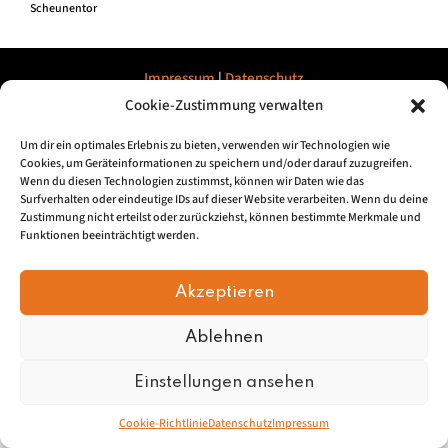
Scheunentor
Impressum
|
Datenschu
tz
Cookie-Zustimmung verwalten
© 2026, Mundartretter.de
Um dir ein optimales Erlebnis zu bieten, verwenden wir Technologien wie
Cookies, um Geräteinformationen zu speichern und/oder darauf zuzugreifen.
Wenn du diesen Technologien zustimmst, können wir Daten wie das
Surfverhalten oder eindeutige IDs auf dieser Website verarbeiten. Wenn du deine
Zustimmung nicht erteilst oder zurückziehst, können bestimmte Merkmale und
Funktionen beeinträchtigt werden.
Akzeptieren
Ablehnen
Einstellungen ansehen
Cookie-Richtlinie
Datenschutz
Impressum