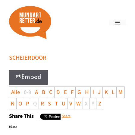
SCHEIERDOOR
Embed
Alle
0-9
A
B
C
D
E
F
G
H
I
J
K
L
M
N
O
P
Q
R
S
T
U
V
W
X
Y
Z
Share This
Share
(das)