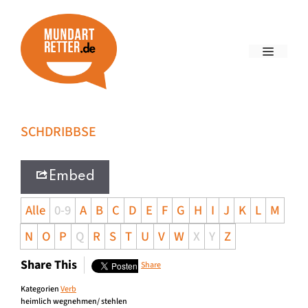
SCHDRIBBSE
Embed
Alle
0-9
A
B
C
D
E
F
G
H
I
J
K
L
M
N
O
P
Q
R
S
T
U
V
W
X
Y
Z
Share This
Share
Kategorien
Verb
heimlich wegnehmen/ stehlen