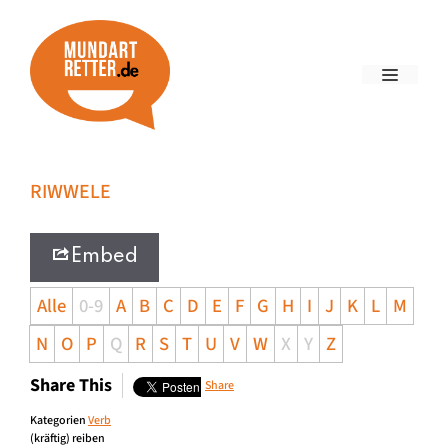
RIWWELE
Embed
Alle
0-9
A
B
C
D
E
F
G
H
I
J
K
L
M
N
O
P
Q
R
S
T
U
V
W
X
Y
Z
Share This
Share
Kategorien
Verb
(kräftig) reiben