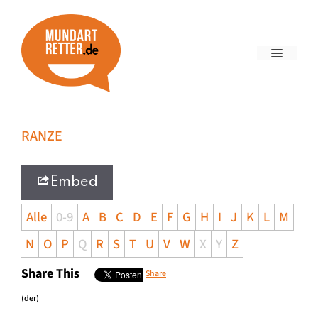
RANZE
Embed
Alle
0-9
A
B
C
D
E
F
G
H
I
J
K
L
M
N
O
P
Q
R
S
T
U
V
W
X
Y
Z
Share This
Share
(der)