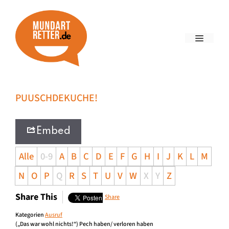
PUUSCHDEKUCHE!
Embed
Alle
0-9
A
B
C
D
E
F
G
H
I
J
K
L
M
N
O
P
Q
R
S
T
U
V
W
X
Y
Z
Share This
Share
Kategorien
Ausruf
(„Das war wohl nichts!“) Pech haben/ verloren haben