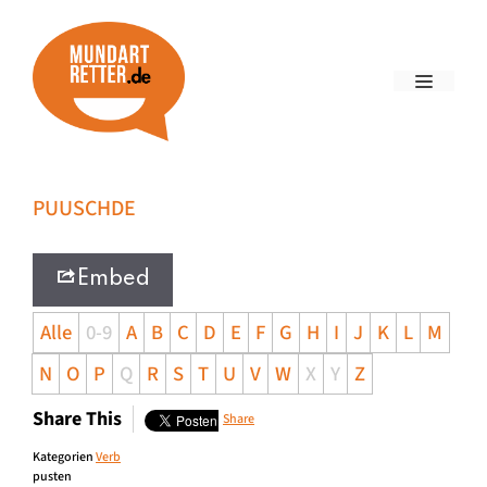
PUUSCHDE
Embed
Alle
0-9
A
B
C
D
E
F
G
H
I
J
K
L
M
N
O
P
Q
R
S
T
U
V
W
X
Y
Z
Share This
Share
Kategorien
Verb
pusten