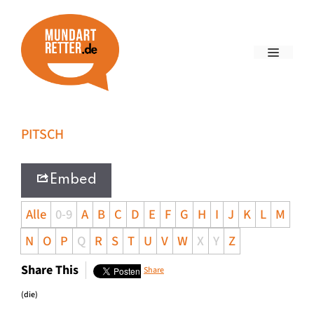
PITSCH
Embed
Alle
0-9
A
B
C
D
E
F
G
H
I
J
K
L
M
N
O
P
Q
R
S
T
U
V
W
X
Y
Z
Share This
Share
(die)