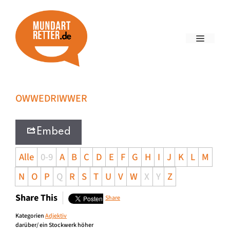
OWWEDRIWWER
Embed
Alle
0-9
A
B
C
D
E
F
G
H
I
J
K
L
M
N
O
P
Q
R
S
T
U
V
W
X
Y
Z
Share This
Share
Kategorien
Adjektiv
darüber/ ein Stockwerk höher