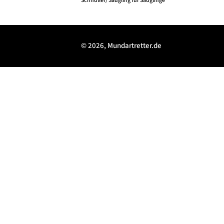
Schnuller/ Säugling für Säuglinge
© 2026, Mundartretter.de