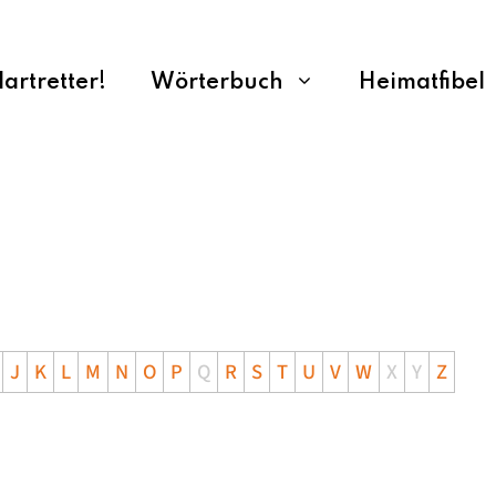
rtretter!
Wörterbuch
Heimatfibel
J
K
L
M
N
O
P
Q
R
S
T
U
V
W
X
Y
Z