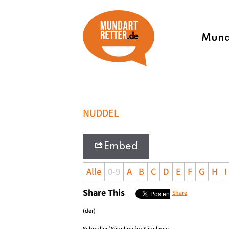
Munda
NUDDEL
Embed
Alle
0-9
A
B
C
D
E
F
G
H
I
Share This
Share
(der)