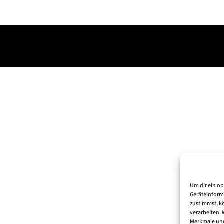
Um dir ein o
Geräteinform
zustimmst, kö
verarbeiten.
Merkmale und