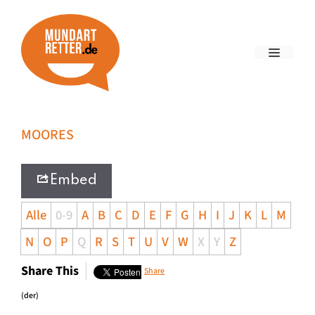
MOORES
Embed
Alle
0-9
A
B
C
D
E
F
G
H
I
J
K
L
M
N
O
P
Q
R
S
T
U
V
W
X
Y
Z
Share This
Share
(der)