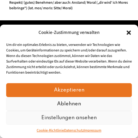
Respekt/ (gutes) Benehmen/ aber auch: Anstand/ Moral („dir wird‘ ich Mores
beibringe“) (lat. mos/ moris: Sitte/ Moral)
Impressum
|
Datenschu
tz
Cookie-Zustimmung verwalten
Um dir ein optimales Erlebnis zu bieten, verwenden wir Technologien wie
© 2026, Mundartretter.de
Cookies, um Geräteinformationen zu speichern und/oder darauf zuzugreifen.
Wenn du diesen Technologien zustimmst, können wir Daten wie das
Surfverhalten oder eindeutige IDs auf dieser Website verarbeiten. Wenn du deine
Zustimmung nicht erteilst oder zurückziehst, können bestimmte Merkmale und
Funktionen beeinträchtigt werden.
Akzeptieren
Ablehnen
Einstellungen ansehen
Cookie-Richtlinie
Datenschutz
Impressum