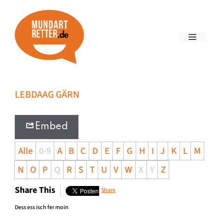
LEBDAAG GÄRN
Embed
Alle
0-9
A
B
C
D
E
F
G
H
I
J
K
L
M
N
O
P
Q
R
S
T
U
V
W
X
Y
Z
Share This
Share
Dess ess isch fer moin