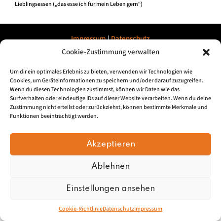
Lieblingsessen („das esse ich für mein Leben gern“)
Impressum
|
Datenschu
tz
Cookie-Zustimmung verwalten
© 2026, Mundartretter.de
Um dir ein optimales Erlebnis zu bieten, verwenden wir Technologien wie
Cookies, um Geräteinformationen zu speichern und/oder darauf zuzugreifen.
Wenn du diesen Technologien zustimmst, können wir Daten wie das
Surfverhalten oder eindeutige IDs auf dieser Website verarbeiten. Wenn du deine
Zustimmung nicht erteilst oder zurückziehst, können bestimmte Merkmale und
Funktionen beeinträchtigt werden.
Akzeptieren
Ablehnen
Einstellungen ansehen
Cookie-Richtlinie
Datenschutz
Impressum