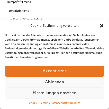
[1]
Kumpel
/ Freund
Terms definitions
↑
(der)
1.
Kumpel
( Kumpel )
Cookie-Zustimmung verwalten
Kumpel/ Freund
Um dir ein optimales Erlebnis zu bieten, verwenden wir Technologien wie
Cookies, um Geräteinformationen zu speichern und/oder darauf zuzugreifen.
Wenn du diesen Technologien zustimmst, können wir Daten wie das
Surfverhalten oder eindeutige IDs auf dieser Website verarbeiten. Wenn du deine
Zustimmung nicht erteilst oder zurückziehst, können bestimmte Merkmale und
Impressum
|
Datenschu
tz
Funktionen beeinträchtigt werden.
© 2026, Mundartretter.de
Akzeptieren
Ablehnen
Einstellungen ansehen
Cookie-Richtlinie
Datenschutz
Impressum