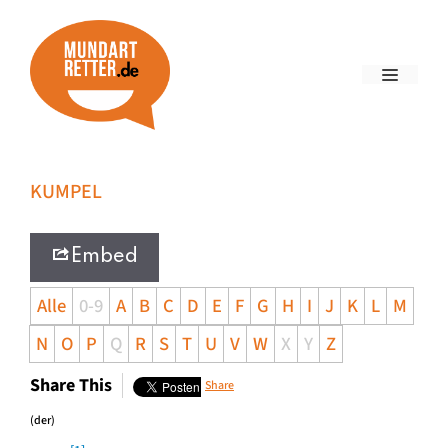
KUMPEL
Embed
Alle
0-9
A
B
C
D
E
F
G
H
I
J
K
L
M
N
O
P
Q
R
S
T
U
V
W
X
Y
Z
Share This
Share
(der)