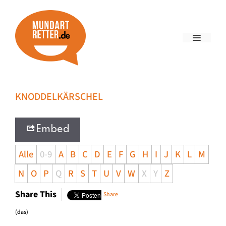
KNODDELKÄRSCHEL
Embed
Alle
0-9
A
B
C
D
E
F
G
H
I
J
K
L
M
N
O
P
Q
R
S
T
U
V
W
X
Y
Z
Share This
Share
(das)