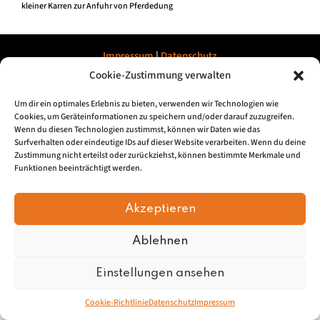
kleiner Karren zur Anfuhr von Pferdedung
Impressum
|
Datenschu
tz
Cookie-Zustimmung verwalten
© 2026, Mundartretter.de
Um dir ein optimales Erlebnis zu bieten, verwenden wir Technologien wie
Cookies, um Geräteinformationen zu speichern und/oder darauf zuzugreifen.
Wenn du diesen Technologien zustimmst, können wir Daten wie das
Surfverhalten oder eindeutige IDs auf dieser Website verarbeiten. Wenn du deine
Zustimmung nicht erteilst oder zurückziehst, können bestimmte Merkmale und
Funktionen beeinträchtigt werden.
Akzeptieren
Ablehnen
Einstellungen ansehen
Cookie-Richtlinie
Datenschutz
Impressum