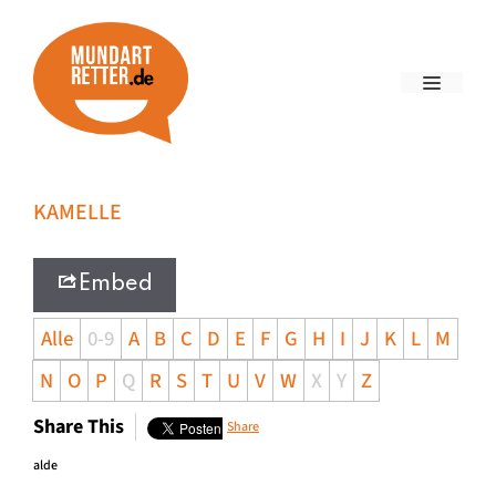
KAMELLE
Embed
Alle
0-9
A
B
C
D
E
F
G
H
I
J
K
L
M
N
O
P
Q
R
S
T
U
V
W
X
Y
Z
Share This
Share
alde