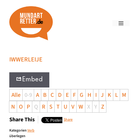
IWWERLEIJE
Embed
Alle
0-9
A
B
C
D
E
F
G
H
I
J
K
L
M
N
O
P
Q
R
S
T
U
V
W
X
Y
Z
Share This
Share
Kategorien
Verb
überlegen