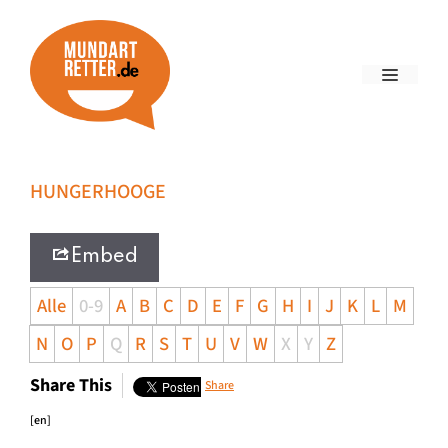
HUNGERHOOGE
Embed
Alle
0-9
A
B
C
D
E
F
G
H
I
J
K
L
M
N
O
P
Q
R
S
T
U
V
W
X
Y
Z
Share This
Share
[en]