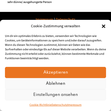
sehr dünne/ ausgehungerte Person
Impressum
|
Datenschu
tz
Cookie-Zustimmung verwalten
© 2026, Mundartretter.de
Um dir ein optimales Erlebnis zu bieten, verwenden wir Technologien wie
Cookies, um Geräteinformationen zu speichern und/oder darauf zuzugreifen.
Wenn du diesen Technologien zustimmst, können wir Daten wie das
Surfverhalten oder eindeutige IDs auf dieser Website verarbeiten. Wenn du deine
Zustimmung nicht erteilst oder zurückziehst, können bestimmte Merkmale und
Funktionen beeinträchtigt werden.
Akzeptieren
Ablehnen
Einstellungen ansehen
Cookie-Richtlinie
Datenschutz
Impressum