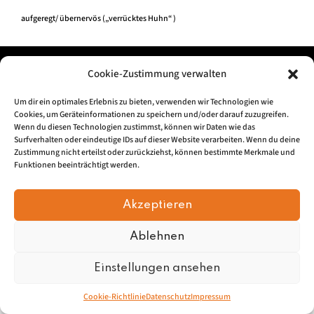
aufgeregt/ übernervös („verrücktes Huhn“ )
Impressum
|
Datenschu
tz
Cookie-Zustimmung verwalten
Um dir ein optimales Erlebnis zu bieten, verwenden wir Technologien wie
© 2026, Mundartretter.de
Cookies, um Geräteinformationen zu speichern und/oder darauf zuzugreifen.
Wenn du diesen Technologien zustimmst, können wir Daten wie das
Surfverhalten oder eindeutige IDs auf dieser Website verarbeiten. Wenn du deine
Zustimmung nicht erteilst oder zurückziehst, können bestimmte Merkmale und
Funktionen beeinträchtigt werden.
Akzeptieren
Ablehnen
Einstellungen ansehen
Cookie-Richtlinie
Datenschutz
Impressum