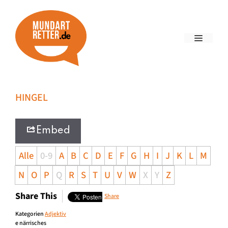
HINGEL
Embed
Alle
0-9
A
B
C
D
E
F
G
H
I
J
K
L
M
N
O
P
Q
R
S
T
U
V
W
X
Y
Z
Share This
Share
Kategorien
Adjektiv
e närrisches