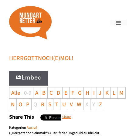
HERRGOTTNOCH(E)MOL!
Embed
Alle
0-9
A
B
C
D
E
F
G
H
I
J
K
L
M
N
O
P
Q
R
S
T
U
V
W
X
Y
Z
Share This
Share
Kategorien
Ausruf
(„Herrgott noch einmal!“) Ausruf/ der Ungeduld ausdrückt.