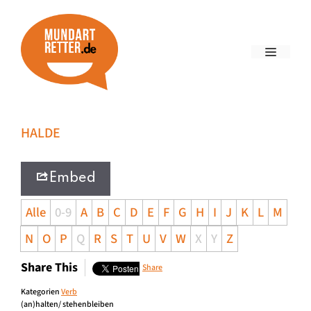
HALDE
Embed
Alle
0-9
A
B
C
D
E
F
G
H
I
J
K
L
M
N
O
P
Q
R
S
T
U
V
W
X
Y
Z
Share This
Share
Kategorien
Verb
(an)halten/ stehenbleiben