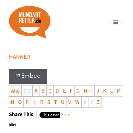
HÄNNER
Embed
Alle
0-9
A
B
C
D
E
F
G
H
I
J
K
L
M
N
O
P
Q
R
S
T
U
V
W
X
Y
Z
Share This
Share
(die)