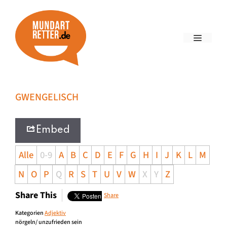
GWENGELISCH
Embed
Alle
0-9
A
B
C
D
E
F
G
H
I
J
K
L
M
N
O
P
Q
R
S
T
U
V
W
X
Y
Z
Share This
Share
Kategorien
Adjektiv
nörgeln/ unzufrieden sein