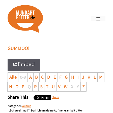
GUMMOO!
Embed
Alle
0-9
A
B
C
D
E
F
G
H
I
J
K
L
M
N
O
P
Q
R
S
T
U
V
W
X
Y
Z
Share This
Share
Kategorien
Ausruf
(„Schau einmal!“) Darf ich um deine Aufmerksamkeit bitten!