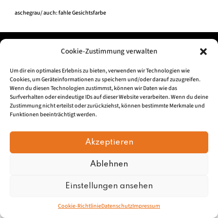
aschegrau/ auch: fahle Gesichtsfarbe
Impressum
|
Datenschu
tz
Cookie-Zustimmung verwalten
Um dir ein optimales Erlebnis zu bieten, verwenden wir Technologien wie
© 2026, Mundartretter.de
Cookies, um Geräteinformationen zu speichern und/oder darauf zuzugreifen.
Wenn du diesen Technologien zustimmst, können wir Daten wie das
Surfverhalten oder eindeutige IDs auf dieser Website verarbeiten. Wenn du deine
Zustimmung nicht erteilst oder zurückziehst, können bestimmte Merkmale und
Funktionen beeinträchtigt werden.
Akzeptieren
Ablehnen
Einstellungen ansehen
Cookie-Richtlinie
Datenschutz
Impressum