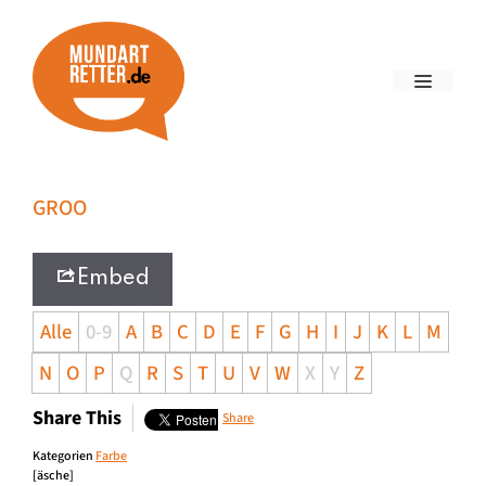
GROO
Embed
Alle
0-9
A
B
C
D
E
F
G
H
I
J
K
L
M
N
O
P
Q
R
S
T
U
V
W
X
Y
Z
Share This
Share
Kategorien
Farbe
[äsche]