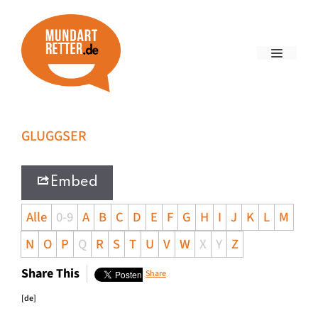
GLUGGSER
Embed
Alle
0-9
A
B
C
D
E
F
G
H
I
J
K
L
M
N
O
P
Q
R
S
T
U
V
W
X
Y
Z
Share This
Share
[de]