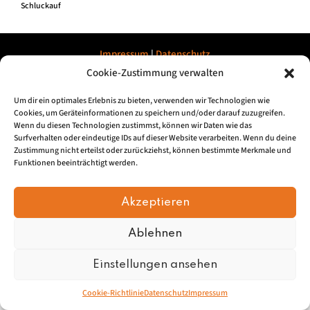
Schluckauf
Impressum
|
Datenschu
tz
Cookie-Zustimmung verwalten
© 2026, Mundartretter.de
Um dir ein optimales Erlebnis zu bieten, verwenden wir Technologien wie
Cookies, um Geräteinformationen zu speichern und/oder darauf zuzugreifen.
Wenn du diesen Technologien zustimmst, können wir Daten wie das
Surfverhalten oder eindeutige IDs auf dieser Website verarbeiten. Wenn du deine
Zustimmung nicht erteilst oder zurückziehst, können bestimmte Merkmale und
Funktionen beeinträchtigt werden.
Akzeptieren
Ablehnen
Einstellungen ansehen
Cookie-Richtlinie
Datenschutz
Impressum