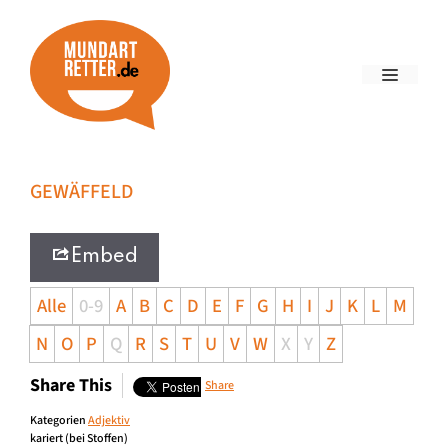
GEWÄFFELD
Embed
Alle
0-9
A
B
C
D
E
F
G
H
I
J
K
L
M
N
O
P
Q
R
S
T
U
V
W
X
Y
Z
Share This
Share
Kategorien
Adjektiv
kariert (bei Stoffen)