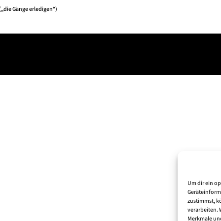
(„die Gänge erledigen“)
Um dir ein o
Geräteinform
zustimmst, kö
verarbeiten.
Merkmale und