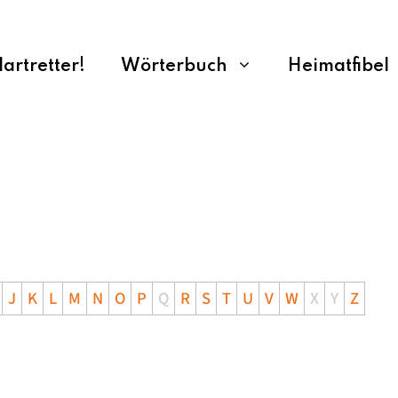
rtretter!
Wörterbuch
Heimatfibel
J
K
L
M
N
O
P
Q
R
S
T
U
V
W
X
Y
Z