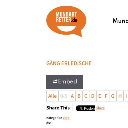
Munda
GÄNG ERLEDISCHE
Embed
Alle
0-9
A
B
C
D
E
F
G
H
I
Share This
Share
Kategorien
Verb
die