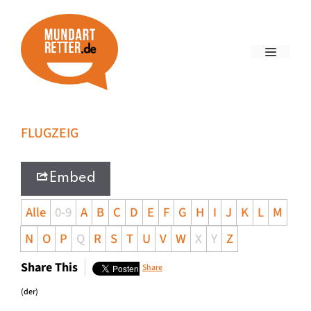
FLUGZEIG
Embed
Alle
0-9
A
B
C
D
E
F
G
H
I
J
K
L
M
N
O
P
Q
R
S
T
U
V
W
X
Y
Z
Share This
Share
(der)