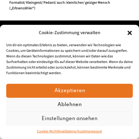
Formalist/ Kleingeist/ Pedant/ auch: kleinlicher/ geiziger Mensch
(„Erbsenzähler“)
Impressum
|
Datenschu
tz
Cookie-Zustimmung verwalten
Um dir ein optimales Erlebnis zu bieten, verwenden wir Technologien wie
© 2026, Mundartretter.de
Cookies, um Geräteinformationen zu speichern und/oder darauf zuzugreifen.
Wenn du diesen Technologien zustimmst, können wir Daten wie das
Surfverhalten oder eindeutige IDs auf dieser Website verarbeiten. Wenn du deine
Zustimmung nicht erteilst oder zurückziehst, können bestimmte Merkmale und
Funktionen beeinträchtigt werden.
Akzeptieren
Ablehnen
Einstellungen ansehen
Cookie-Richtlinie
Datenschutz
Impressum