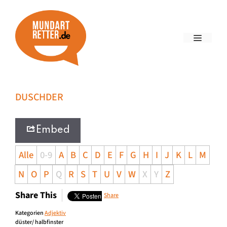
DUSCHDER
Embed
Alle
0-9
A
B
C
D
E
F
G
H
I
J
K
L
M
N
O
P
Q
R
S
T
U
V
W
X
Y
Z
Share This
Share
Kategorien
Adjektiv
düster/ halbfinster