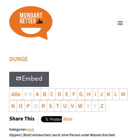
DUNGE
Embed
Alle
0-9
A
B
C
D
E
F
G
H
I
J
K
L
M
N
O
P
Q
R
S
T
U
V
W
X
Y
Z
Share This
Share
Kategorien
Verb
dippen/ (Brot) eintauchen/ auch: eine Person unter Wasser drücken