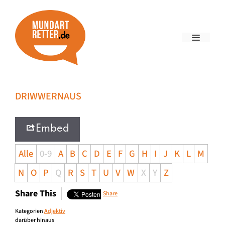
DRIWWERNAUS
Embed
Alle
0-9
A
B
C
D
E
F
G
H
I
J
K
L
M
N
O
P
Q
R
S
T
U
V
W
X
Y
Z
Share This
Share
Kategorien
Adjektiv
darüber hinaus