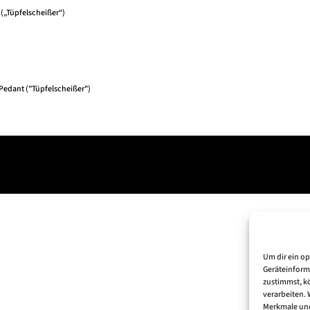
 („Tüpfelscheißer“)
 Pedant ("Tüpfelscheißer")
Um dir ein o
Geräteinform
zustimmst, kö
verarbeiten.
Merkmale und