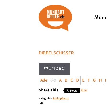
Munda
DIBBELSCHISSER
Embed
Alle
0-9
A
B
C
D
E
F
G
H
I
Share This
Share
Kategorien
Schimpfwort
[en]