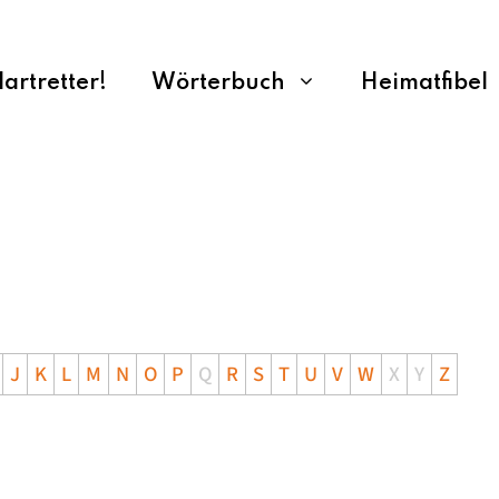
rtretter!
Wörterbuch
Heimatfibel
J
K
L
M
N
O
P
Q
R
S
T
U
V
W
X
Y
Z