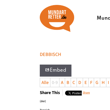
Munda
DEBBISCH
Embed
Alle
0-9
A
B
C
D
E
F
G
H
I
Share This
Share
(der)