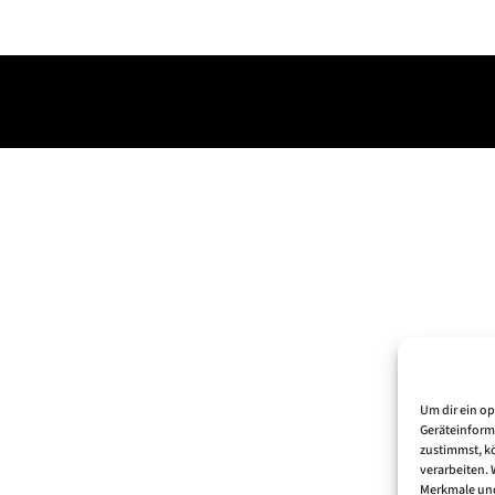
Um dir ein o
Geräteinform
zustimmst, kö
verarbeiten.
Merkmale und