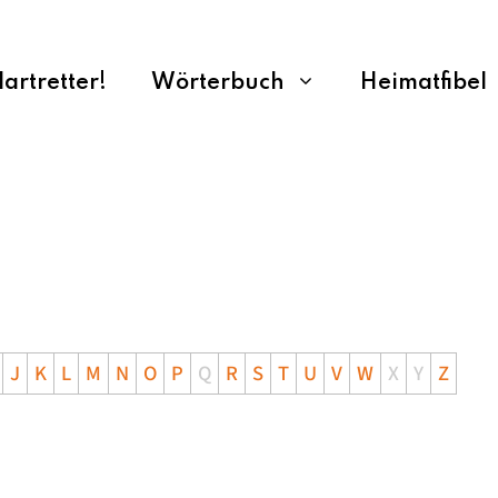
rtretter!
Wörterbuch
Heimatfibel
J
K
L
M
N
O
P
Q
R
S
T
U
V
W
X
Y
Z