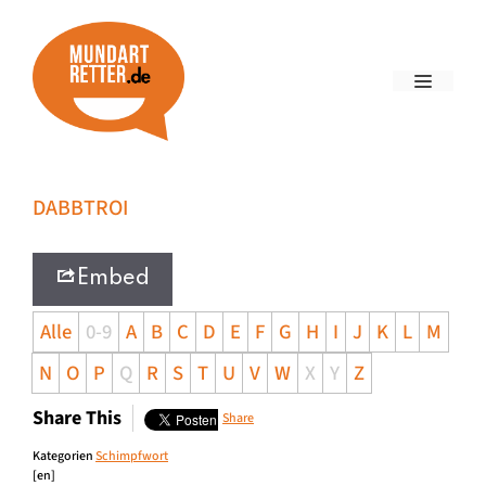
DABBTROI
Embed
Alle
0-9
A
B
C
D
E
F
G
H
I
J
K
L
M
N
O
P
Q
R
S
T
U
V
W
X
Y
Z
Share This
Share
Kategorien
Schimpfwort
[en]