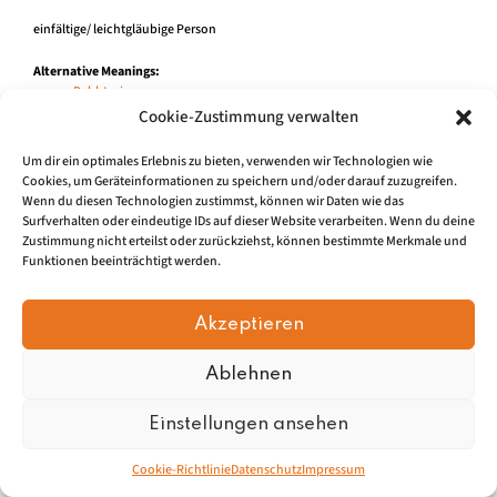
einfältige/ leichtgläubige Person
Alternative Meanings:
Dabbtroi
[en]
Cookie-Zustimmung verwalten
einfältige/ leichtgläubige Person
Um dir ein optimales Erlebnis zu bieten, verwenden wir Technologien wie
Cookies, um Geräteinformationen zu speichern und/oder darauf zuzugreifen.
Wenn du diesen Technologien zustimmst, können wir Daten wie das
Surfverhalten oder eindeutige IDs auf dieser Website verarbeiten. Wenn du deine
Zustimmung nicht erteilst oder zurückziehst, können bestimmte Merkmale und
Impressum
|
Datenschu
tz
Funktionen beeinträchtigt werden.
© 2026, Mundartretter.de
Akzeptieren
Ablehnen
Einstellungen ansehen
Cookie-Richtlinie
Datenschutz
Impressum